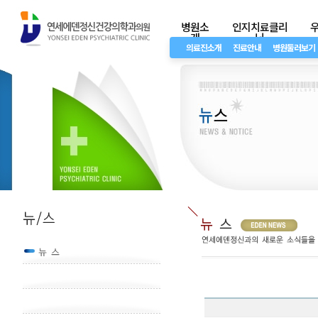
병원소
인지치료클리
개
닉
의료진소개
진료안내
병원둘러보기