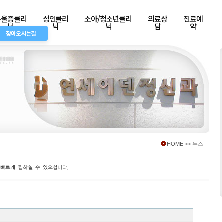
우울증클리
성인클리
소아/청소년클리
의료상
진료예
닉
닉
닉
담
약
찾아오시는길
HOME
>> 뉴스